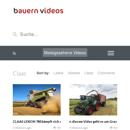
Meistgesehene Videos
Claas
Sort by:
Latest
Viewed
Liked
Comments
CLAAS LEXION 780 kämpft sich durch Midnight-Gerste! | n der ersten Folge me
n diesem Video geht es um Grassernte 
3 Wochen ago
95
4 Wochen ago
84