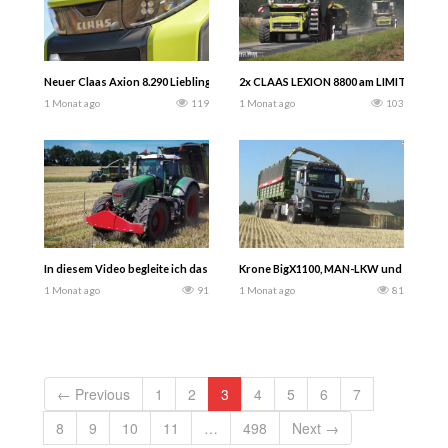
Neuer Claas Axion 8.290 Liebling der Nation: Lange mussten Claas Kunden auf ei
2x CLAAS LEXION 8800 am LIMIT! | Hochl
1 Monat ago
119
1 Monat ago
103
In diesem Video begleite ich das Lohnunternehmen A. Marquardt bei der GPS-
Krone BigX1100, MAN-LKW und Claas XERI
1 Monat ago
91
1 Monat ago
81
← Previous
1
2
3
4
5
6
7
8
9
10
11
…
498
Next →