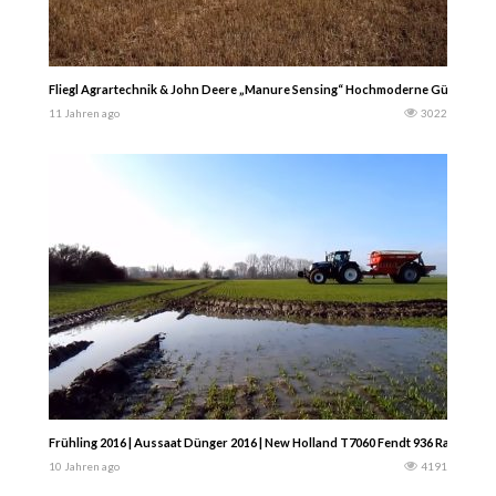
Fliegl Agrartechnik & John Deere „Manure Sensing“ Hochmoderne Gülletechn
11 Jahren ago
3022
Frühling 2016 | Aussaat Dünger 2016 | New Holland T7060 Fendt 936 Rauch
10 Jahren ago
4191