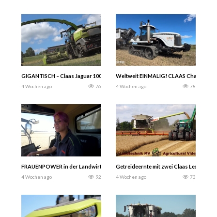
GIGANTISCH – Claas Jaguar 1000er Serie – GPS häckseln mit Direct Disc 8400 
Weltweit EINMALIG! CLAAS Challenger 85E
4 Wochen ago
76
4 Wochen ago
78
FRAUENPOWER in der Landwirtschaft — Getreideernte 2026…
Getreideernte mit zwei Claas Lexion 770
4 Wochen ago
92
4 Wochen ago
73