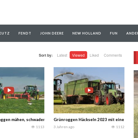
EUTZ
FENDT
JOHN DEERE
NEW HOLLAND
FUN
ANDE
Sort by:
Latest
Viewed
Liked
Comments
s schlechte Wetter trieb uns für einige Reparaturen am 6400 John Deer
ggen mähen, schwaden, häckseln, und verdichten 2024 für eine Milchvi
Grünroggen Häckseln 2023 mit einem Claas
1113
3 Jahren ago
1112