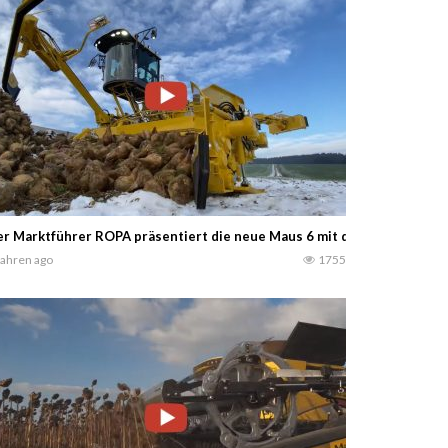
— Djoey Soetens DS Productions
r Marktführer ROPA präsentiert die neue Maus 6 mit deutlich vergröß
Jahren ago
1755