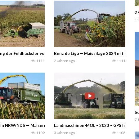
2 
11
……. Bier dazu
ng der Feldhäcksler von John Deere. – bigtractorpower
Benz de Liga — Maissilage 2024 mit Deutz
1111
2 Jahren ago
1111
Sc
7 
i Dülmen in Nordrhein-Westfalen, Deutschland, vom Lohnunternehmer K
 in NRW/NDS — Maisernte 2024 – Youngtimer Häckseln John Deere 67
Landmaschinen-MOL – 2023 – GPS häckseln.
1109
3 Jahren ago
1108