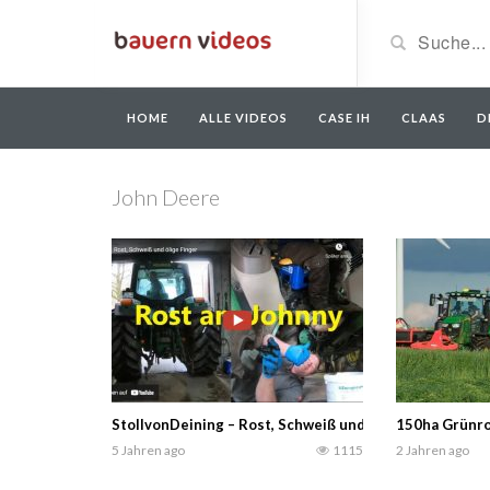
HOME
ALLE VIDEOS
CASE IH
CLAAS
D
John Deere
StollvonDeining – Rost, Schweiß und ölige Finger -Da
150ha Grünro
5 Jahren ago
1115
2 Jahren ago