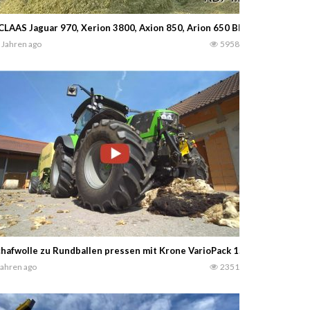
CLAAS Jaguar 970, Xerion 3800, Axion 850, Arion 650 Black, usw. – Mais
 Jahren ago
5958
 TTV 630 & John Deere 7700 + 6155 R & Case MXU 115 & Jaguar 970 Häc
hafwolle zu Rundballen pressen mit Krone VarioPack 1500– Funktionie
Jahren ago
2351
appelhoff aus Ahaus.Krone Big X 1180. John Deere und Fendt Traktor
10/7710/6310/7530 Traktoren – IHC 956XL -New Holland T5
 Zu sehen ein John Deere 9700i vom Agrardienst RF Voss GbR. Abgefa