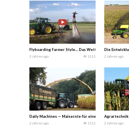
Flyboarding Farmer Style… Das Wetter ist schön dafür
Die Entwicklu
3 Jahren ago
1111
2 Jahren ago
Daily Machines — Maisernte für eine Biogasanlage be
Agrartechnik
2 Jahren ago
1111
2 Jahren ago