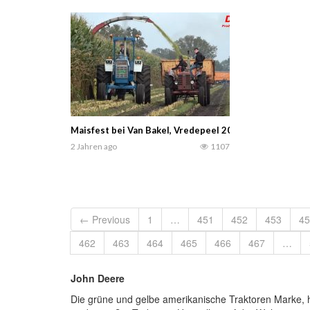
Maisfest bei Van Bakel, Vredepeel 2024 Oldtimer stat
2 Jahren ago
1107
← Previous
1
…
451
452
453
45
462
463
464
465
466
467
…
John Deere
Die grüne und gelbe amerikanische Traktoren Marke, h