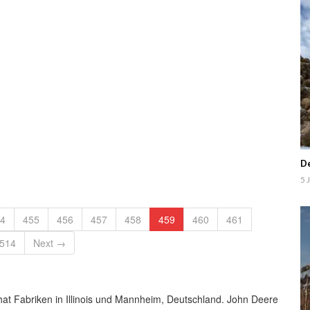
t Claas Jaguar, MF und USA Silagewagen. Es hat wieder Spaß gemacht. 
De
5 
4
455
456
457
458
459
460
461
514
Next →
at Fabriken in Illinois und Mannheim, Deutschland. John Deere