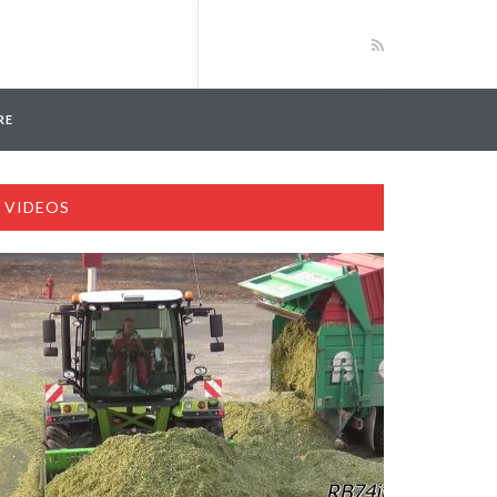
RE
VIDEOS
e in die Werkstatt
ehanllage. John Deere 8400i Häcksler und John Deere Traktoren.. Ste
 Jaguar 970 Häcksler, Fendt und John Deere Traktoren…….. Fsr_Agrar