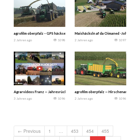
agrofilm oberpfalz – GPS häckseln mit John Deere 9700i und Capello Spar
Maishäcksln af da Oimaned -John Deere
2 Jahren ago
1098
2 Jahren ago
1097
Agrarvideos Franz — Jahresrückblick 2023 -Fendt, John Deere, Claas, etc. – In d
agrofilm oberpfalz — Hirschenangriff i
3 Jahren ago
1096
2 Jahren ago
1096
← Previous
1
…
453
454
455