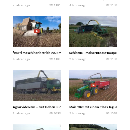
2 Jahren ago
1101
4 Jahren ago
1100
*Burri Maschinenbetrieb 2022 Mähdrescher Cat Lexion 465 und Case CT 5050 
Schlamm – Maisernte auf Raupen mit LU
4 Jahren ago
1100
2 Jahren ago
1100
Agrarvideo mv — Gut Hohen Luckow Mais häckseln 2024 – .MB Actros-XL mit ein
Mais 2023 mit einem Claas Jaguar 990 Hä
2 Jahren ago
1099
2 Jahren ago
1098