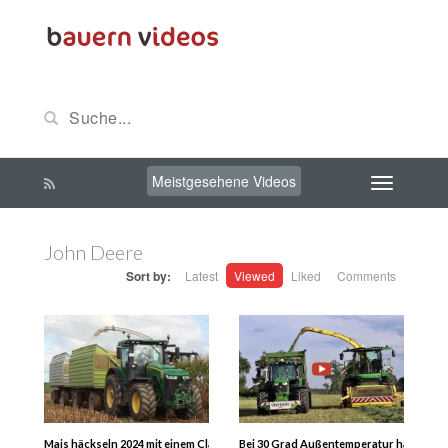
Meistgesehene Videos
John Deere
Sort by:
Latest
Viewed
Liked
Comments
Mais häckseln 2024 mit einem Claas Jaguar 970 , 6 Gespanne, Corn Harvest, Cl
Bei 30 Grad Außentemperatur haben wir 