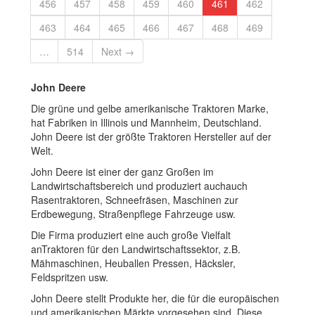
456
457
458
459
460
461
462
463
464
465
466
467
468
469
…
514
Next →
John Deere
Die grüne und gelbe amerikanische Traktoren Marke,
hat Fabriken in Illinois und Mannheim, Deutschland.
John Deere ist der größte Traktoren Hersteller auf der
Welt.
John Deere ist einer der ganz Großen im
Landwirtschaftsbereich und produziert auchauch
Rasentraktoren, Schneefräsen, Maschinen zur
Erdbewegung, Straßenpflege Fahrzeuge usw.
Die Firma produziert eine auch große Vielfalt
anTraktoren für den Landwirtschaftssektor, z.B.
Mähmaschinen, Heuballen Pressen, Häcksler,
Feldspritzen usw.
John Deere stellt Produkte her, die für die europäischen
und amerikanischen Märkte vorgesehen sind. Diese