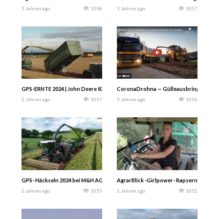
3 Jahren ago
1058
3 Jahren ago
1057
GPS-ERNTE 2024 | John Deere 8300 Feldhäcksler mit Capello Direktschneidwer
CoronaDrohna — Gülleausbringung 2023 m
2 Jahren ago
1057
3 Jahren ago
1056
GPS- Häckseln 2024 bei M&H AGRAR! Fendt im Einsatz – Fendt, Case ih und Joh
AgrarBlick -Girlpower- Rapsernte 2024.
2 Jahren ago
1055
2 Jahren ago
1052