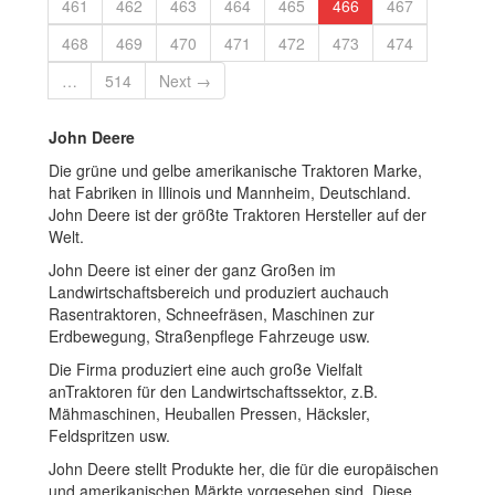
461
462
463
464
465
466
467
468
469
470
471
472
473
474
…
514
Next →
John Deere
Die grüne und gelbe amerikanische Traktoren Marke,
hat Fabriken in Illinois und Mannheim, Deutschland.
John Deere ist der größte Traktoren Hersteller auf der
Welt.
John Deere ist einer der ganz Großen im
Landwirtschaftsbereich und produziert auchauch
Rasentraktoren, Schneefräsen, Maschinen zur
Erdbewegung, Straßenpflege Fahrzeuge usw.
Die Firma produziert eine auch große Vielfalt
anTraktoren für den Landwirtschaftssektor, z.B.
Mähmaschinen, Heuballen Pressen, Häcksler,
Feldspritzen usw.
John Deere stellt Produkte her, die für die europäischen
und amerikanischen Märkte vorgesehen sind. Diese