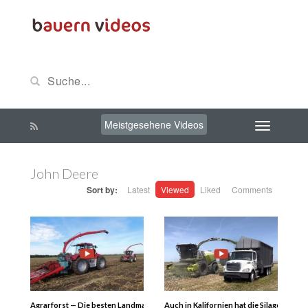
Meistgesehene Videos
John Deere
Sort by:
Latest
Viewed
Liked
Comments
Agrarforst — Die besten Landmaschinen 2023 – Das Jahr 2023 neigt sich dem
Auch in Kalifornien hat die Silagesaiso