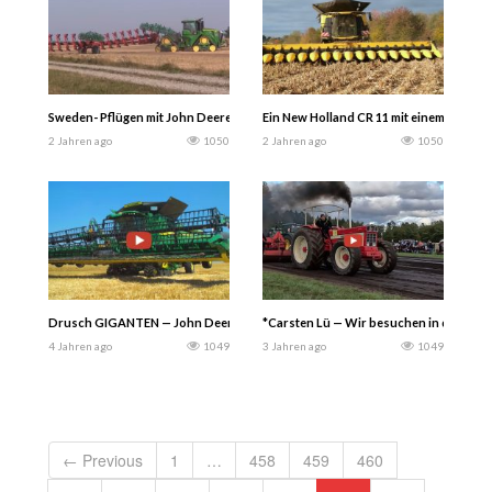
Sweden- Pflügen mit John Deere.
Ein New Holland CR 11 mit einem 12m bre
2 Jahren ago
1050
2 Jahren ago
1050
Drusch GIGANTEN — John Deere X9-1100 Mähdrescher und John Deere 8R 410 
*Carsten Lü — Wir besuchen in diesem V
4 Jahren ago
1049
3 Jahren ago
1049
← Previous
1
…
458
459
460