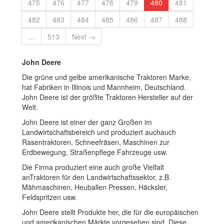
475
476
477
478
479
480
481
482
483
484
485
486
487
488
…
513
Next →
John Deere
Die grüne und gelbe amerikanische Traktoren Marke,
hat Fabriken in Illinois und Mannheim, Deutschland.
John Deere ist der größte Traktoren Hersteller auf der
Welt.
John Deere ist einer der ganz Großen im
Landwirtschaftsbereich und produziert auchauch
Rasentraktoren, Schneefräsen, Maschinen zur
Erdbewegung, Straßenpflege Fahrzeuge usw.
Die Firma produziert eine auch große Vielfalt
anTraktoren für den Landwirtschaftssektor, z.B.
Mähmaschinen, Heuballen Pressen, Häcksler,
Feldspritzen usw.
John Deere stellt Produkte her, die für die europäischen
und amerikanischen Märkte vorgesehen sind. Diese