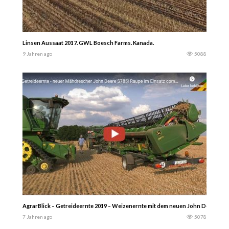
Linsen Aussaat 2017. GWL Boesch Farms. Kanada.
9 Jahren ago
5088
AgrarBlick – Getreideernte 2019 – Weizenernte mit dem neuen John Deere Mähd
7 Jahren ago
5078