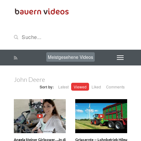
Meistgesehene Videos
John Deere
Sort by:
Latest
Viewed
Liked
Comments
Angela Steiner Girlpower…..In diesem Video zeige ich euch wie ich zum ersten
Grtasernte — Lohnbetrieb Hilmar Thomß