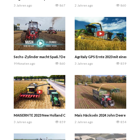
3 Jahren ago
867
2 Jahren ago
860
Sechs-Zylinder macht Spaß.?Der Motor glüht, Stahlherz schlägt & Leistung bre
Agritaly GPS Ernte 2023 mit einem John
9 Monaten ago
860
3 Jahren ago
859
MAISERNTE 2023 New Holland CR 8070 Capello Diamant 8 (Italien) – Agro Dron
Mais Häckseln 2024 John Deere 9900i -J
3 Jahren ago
859
2 Jahren ago
854