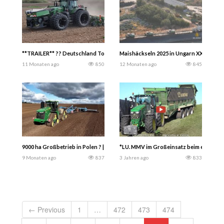
**TRAILER** ?? Deutschland Tour 2025 Gabry982
Maishäckseln 2025 in Ungarn XXL mit 5x
11 Monaten ago
850
12 Monaten ago
845
9000 ha Großbetrieb in Polen ? | John Deere 4x 9RX • 9RT • 8R auf Ketten. Er
*LU. MMV im Großeinsatz beim ersten Sc
9 Monaten ago
837
3 Jahren ago
833
← Previous
1
…
472
473
474