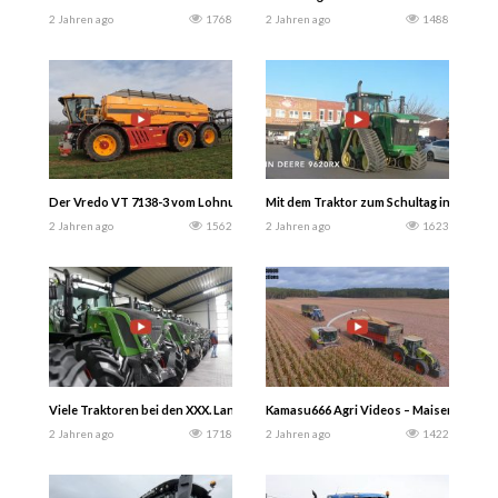
2 Jahren ago
1768
2 Jahren ago
1488
Der Vredo VT 7138-3 vom Lohnunternehmen Harries und vom Lohnunternehmen
Mit dem Traktor zum Schultag in den U
2 Jahren ago
1562
2 Jahren ago
1623
Viele Traktoren bei den XXX. Landtechniktagen Agravis Technik Meppen 2024 
Kamasu666 Agri Videos – Maisernte 2023
2 Jahren ago
1718
2 Jahren ago
1422