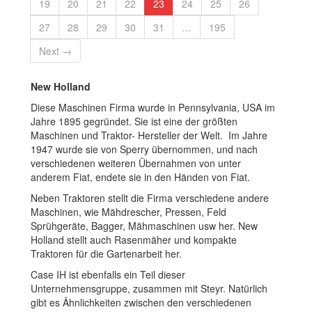
19
20
21
22
23
24
25
26
27
28
29
30
31
…
195
Next →
New Holland
Diese Maschinen Firma wurde in Pennsylvania, USA im
Jahre 1895 gegründet. Sie ist eine der größten
Maschinen und Traktor- Hersteller der Welt. Im Jahre
1947 wurde sie von Sperry übernommen, und nach
verschiedenen weiteren Übernahmen von unter
anderem Fiat, endete sie in den Händen von Fiat.
Neben Traktoren stellt die Firma verschiedene andere
Maschinen, wie Mähdrescher, Pressen, Feld
Sprühgeräte, Bagger, Mähmaschinen usw her. New
Holland stellt auch Rasenmäher und kompakte
Traktoren für die Gartenarbeit her.
Case IH ist ebenfalls ein Teil dieser
Unternehmensgruppe, zusammen mit Steyr. Natürlich
gibt es Ähnlichkeiten zwischen den verschiedenen