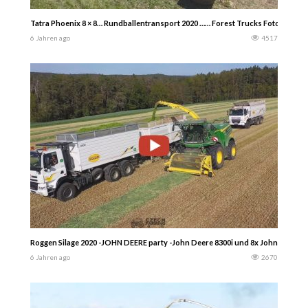
Tatra Phoenix 8 × 8… Rundballentransport 2020 …… Forest Trucks Fotografie
6 Jahren ago
4517
Roggen Silage 2020 -JOHN DEERE party -John Deere 8300i und 8x John Deere 
6 Jahren ago
2670