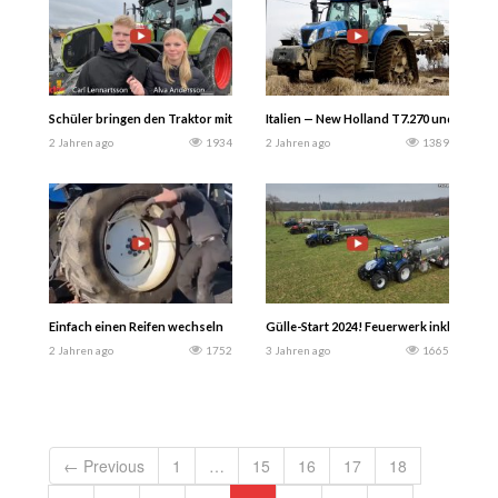
Schüler bringen den Traktor mit zur Schule in Schweden … Super Lufthupen-
Italien — New Holland T7.270 und Lemk
2 Jahren ago
1934
2 Jahren ago
1389
Einfach einen Reifen wechseln
Gülle-Start 2024! Feuerwerk inklusive! 
2 Jahren ago
1752
3 Jahren ago
1665
← Previous
1
…
15
16
17
18