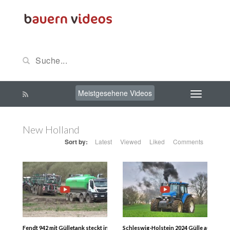
Meistgesehene Videos
New Holland
Sort by:
Latest
Viewed
Liked
Comments
Fendt 942 mit Gülletank steckt in Italien fest – Iveco-Truck muss alles geben…
Schleswig-Holstein 2024 Gülle ausbrin