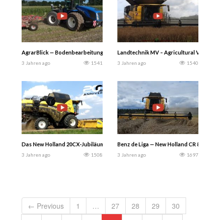
AgrarBlick — Bodenbearbeitung nach Getreideernte 2023 grubbern mit einem 
Landtechnik MV – Agricultural Videos 20
3 Jahren ago
1541
3 Jahren ago
1540
Das New Holland 20CX-Jubiläum bei der Arbeit in Italien – Gabry982
Benz de Liga — New Holland CR 8.90 Rev
3 Jahren ago
1508
3 Jahren ago
1697
← Previous
1
…
27
28
29
30