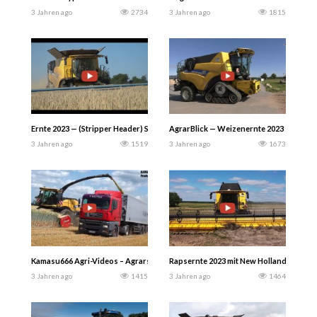
3 Jahren ago
2734
3 Jahren ago
1815
Ernte 2023 — (Stripper Header) Shelbourne XCV 36 und New Holland CR 10.90..
AgrarBlick — Weizenernte 2023 — Im Ern
3 Jahren ago
1519
3 Jahren ago
1673
Kamasu666 Agri-Videos – Agrarservice Von Meer GPS 2023 mit New Hollands s
Rapsernte 2023 mit New Holland CR 8.90 
3 Jahren ago
1415
3 Jahren ago
1464