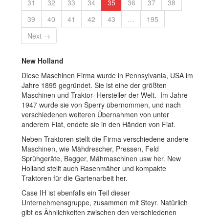
31
32
33
34
35
36
37
38
39
40
41
42
43
…
195
Next →
New Holland
Diese Maschinen Firma wurde in Pennsylvania, USA im
Jahre 1895 gegründet. Sie ist eine der größten
Maschinen und Traktor- Hersteller der Welt. Im Jahre
1947 wurde sie von Sperry übernommen, und nach
verschiedenen weiteren Übernahmen von unter
anderem Fiat, endete sie in den Händen von Fiat.
Neben Traktoren stellt die Firma verschiedene andere
Maschinen, wie Mähdrescher, Pressen, Feld
Sprühgeräte, Bagger, Mähmaschinen usw her. New
Holland stellt auch Rasenmäher und kompakte
Traktoren für die Gartenarbeit her.
Case IH ist ebenfalls ein Teil dieser
Unternehmensgruppe, zusammen mit Steyr. Natürlich
gibt es Ähnlichkeiten zwischen den verschiedenen