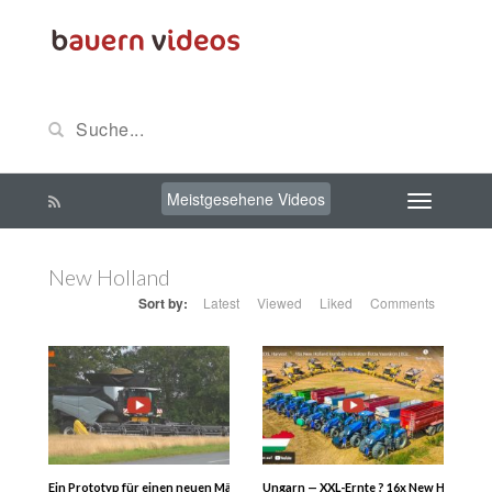
Meistgesehene Videos
New Holland
Sort by:
Latest
Viewed
Liked
Comments
Ein Prototyp für einen neuen Mähdrescher erntet 2023 in Dänemark – Ist es e
Ungarn — XXL-Ernte ? 16x New Holland 