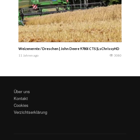
Weizenernte / Dreschen | John Deere 9780i CTS |LsChrissyHD
11 Jahren ago
3080
Über uns
Kontakt
Cookies
Verzichtserklärung