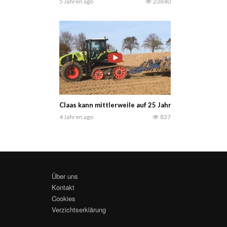
5 Jahren ago
23840
Claas kann mittlerweile auf 25 Jahre Fertigung vo
4 Jahren ago
837
Über uns
Kontakt
Cookies
Verzichtserklärung