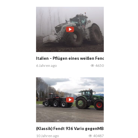
Italien – Pflügen eines weißen Fendt 1046 Vario im 
6 Jahren ago
4650
(Klassik) Fendt 936 Vario gegenMBTrac 3 Achser
10 Jahren ago
40487