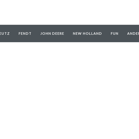
EUTZ
FENDT
JOHN DEERE
NEW HOLLAND
FUN
ANDE