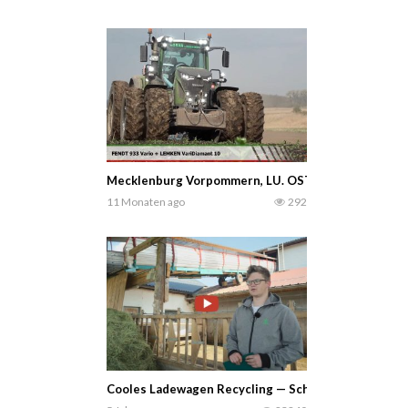
Mecklenburg Vorpommern, LU. OSTERS & VOß – Fend
11 Monaten ago
292
Cooles Ladewagen Recycling — Schüler bauen eine 