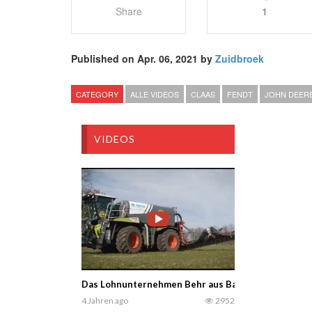
Share
1
Published on Apr. 06, 2021 by
Zuidbroek
CATEGORY
ALLE VIDEOS
CLAAS
FENDT
JOHN DEER
VIDEOS
Das Lohnunternehmen Behr aus Barum 2022 Gülle au
4 Jahren ago
2952