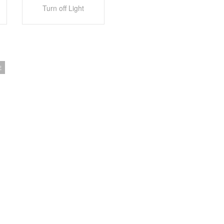
Turn off Light
E
sbringen mit einem Claas Xerion 4200 Saddle Trac und Fendt Traktore