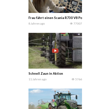
Frau fährt einen Scania R730 V8 Power (Sound!) Ton
8 Jahren ago
77007
Schnell Zaun in Aktion
11 Jahren ago
5766