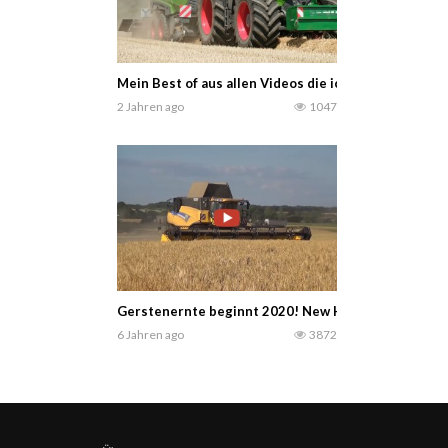
Mein Best of aus allen Videos die ich 2024 gedreht
2 Jahren ago
1047
Gerstenernte beginnt 2020! New Holland CR9090 in
6 Jahren ago
3872