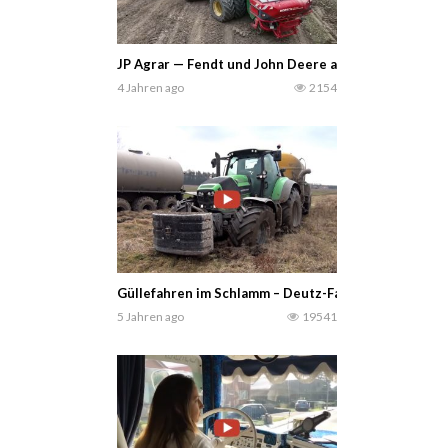
JP Agrar — Fendt und John Deere auf Drillingen un
4 Jahren ago
2154
Güllefahren im Schlamm – Deutz-Fahr Agrotron 725
5 Jahren ago
19541