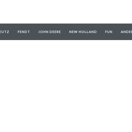
EUTZ
FENDT
JOHN DEERE
NEW HOLLAND
FUN
ANDE