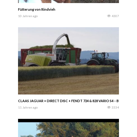
Fütterung von Rindvieh
10 Jahren ago
4307
CLAAS JAGUAR + DIRECT DISC + FENDT 724 & 828 VARIO S4 – BioEnergie H
11 Jahren ago
3334