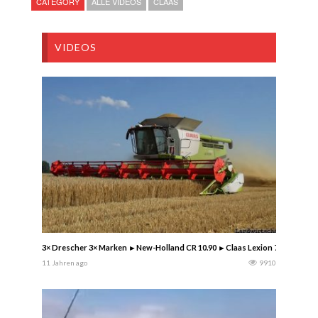
CATEGORY
ALLE VIDEOS
CLAAS
VIDEOS
3× Drescher 3× Marken ►New-Holland CR 10.90 ►Claas Lexion 770 ►John De
11 Jahren ago
9910