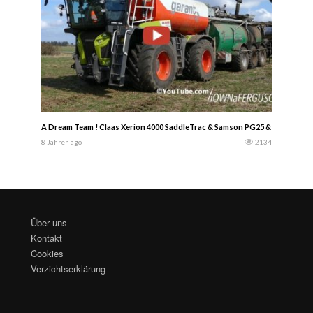
A Dream Team ! Claas Xerion 4000 SaddleTrac & Samson PG25 & 36-Met
8 Jahren ago
2134
Über uns
Kontakt
Cookies
Verzichtserklärung