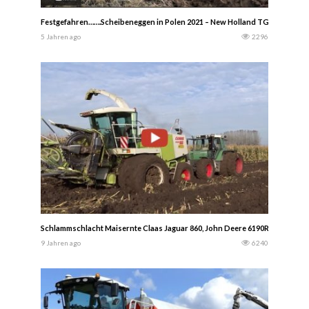
Festgefahren…….Scheibeneggen in Polen 2021 – New Holland TG285 und Jo
5 Jahren ago
2296
Schlammschlacht Maisernte Claas Jaguar 860, John Deere 6190R , John Dee
9 Jahren ago
6240