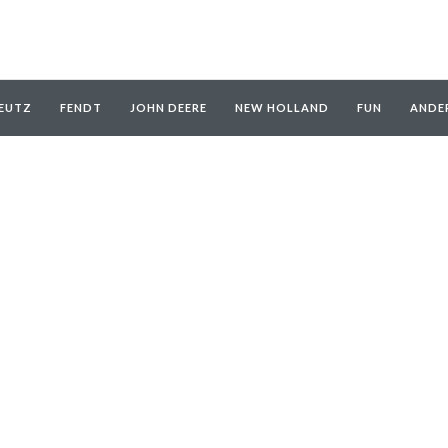
EUTZ
FENDT
JOHN DEERE
NEW HOLLAND
FUN
ANDE