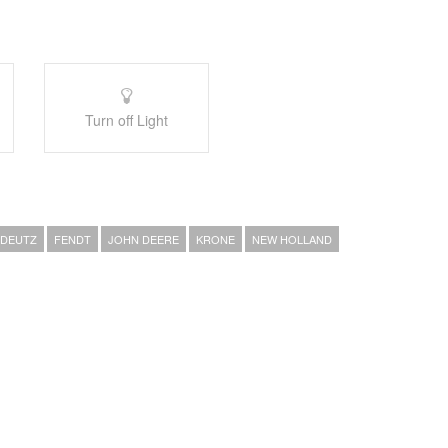
Turn off Light
DEUTZ
FENDT
JOHN DEERE
KRONE
NEW HOLLAND