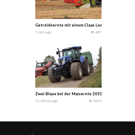
Getreideernte mit einem Claas Lexion 770 TT und ei
1 Jahr ago
487
Zwei Blaue bei der Maisernte 2015 | New Holland T7
11 Jahren ago
3070