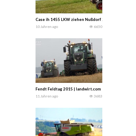
Case ih 1455 LKW ziehen Nußdorf 2016 — Gabler S
10 Jahren ago
6650
Fendt Feldtag 2015 | landwirt.com
11 Jahren ago
3683