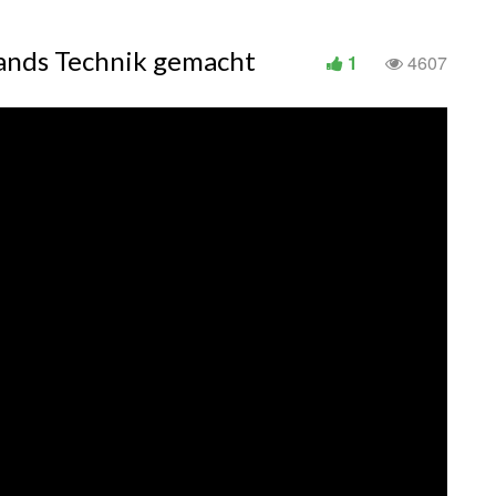
lands Technik gemacht
1
4607