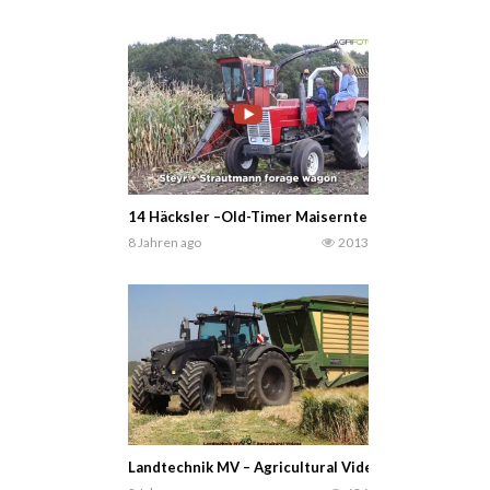
14 Häcksler –Old-Timer Maisernte Dalen Niederlan
8 Jahren ago
2013
Landtechnik MV – Agricultural Videos — Agrarlohn M