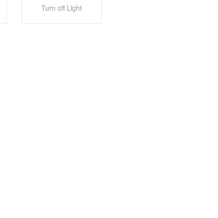
Turn off Light
rio mit Köckerling bei der Bodenbearbeitung! — Agriculture Germanyy