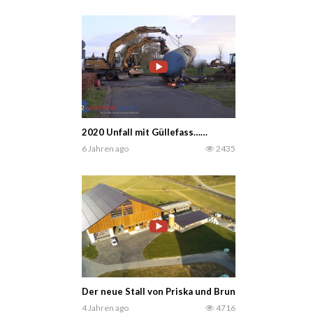
2020 Unfall mit Güllefass……
6 Jahren ago
2435
Der neue Stall von Priska und Bruno Felder in Esch
4 Jahren ago
4716