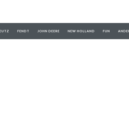
EUTZ
FENDT
JOHN DEERE
NEW HOLLAND
FUN
ANDE