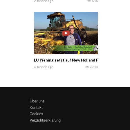
2 Jahren ago
636
LU Piening setzt auf New Holland FR920 mit 12 rei
6 Jahren ago
2738
Über uns
Kontakt
Cookies
Verzichtserklärung