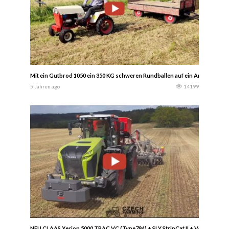
Mit ein Gutbrod 1050 ein 350 KG schweren Rundballen auf ein Anhänger lad
5 Jahren ago
14199
NEU CLAAS Xerion 5000 TRAC VC (Type784) + SLY StripCat II + VÄDERSTAD