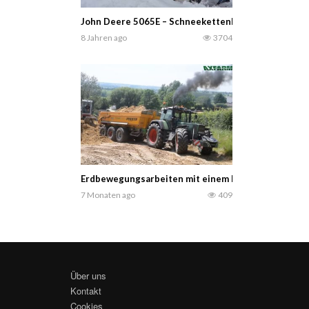
John Deere 5065E – Schneekettenleistung / Sneeuw
8 Jahren ago
3704
Erdbewegungsarbeiten mit einem Fendt Favorit 824
7 Monaten ago
409
Über uns
Kontakt
Cookies