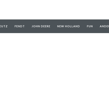
EUTZ
FENDT
JOHN DEERE
NEW HOLLAND
FUN
ANDE