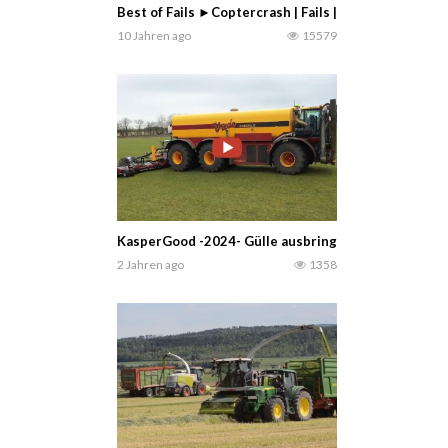
Best of Fails ►Coptercrash | Fails | GoPro | Outtak
10 Jahren ago
15579
KasperGood -2024- Gülle ausbringen mit einem Vr
2 Jahren ago
1358