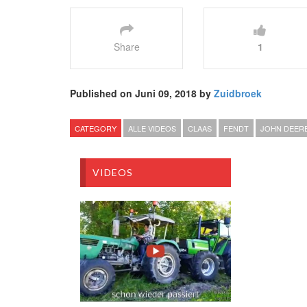
Share
1
Published on Juni 09, 2018 by
Zuidbroek
CATEGORY
ALLE VIDEOS
CLAAS
FENDT
JOHN DEER
VIDEOS