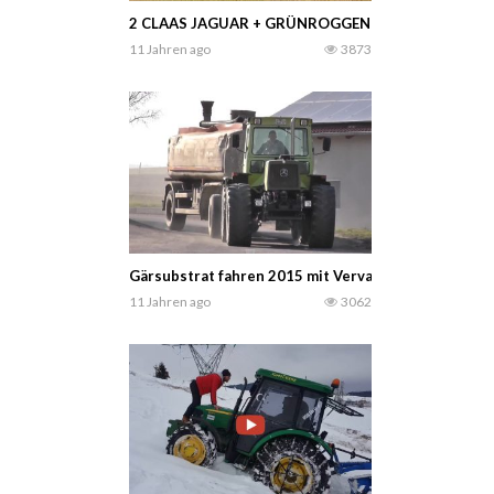
2 CLAAS JAGUAR + GRÜNROGGEN ERNTE XXL – BioEn
11 Jahren ago
3873
Gärsubstrat fahren 2015 mit Vervaet Hydro Trike, 
11 Jahren ago
3062