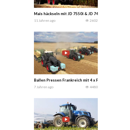
Mais häckseln mit JD 7550i & JD 7480i.Lohnuntern
11 Jahren ago
2602
Ballen Pressen Frankreich mit 4 x FENDT 1050 & 90
7 Jahren ago
4480