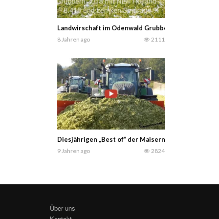
Landwirschaft im Odenwald Grubbern 2018 mit New
8 Jahren ago
2111
Diesjährigen „Best of“ der Maisernte 2017 in Meck
9 Jahren ago
2824
Über uns
Kontakt