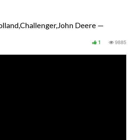
lland,Challenger,John Deere —
1
9885