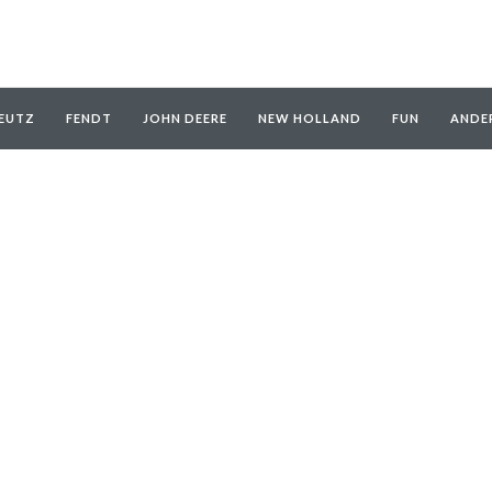
EUTZ
FENDT
JOHN DEERE
NEW HOLLAND
FUN
ANDE