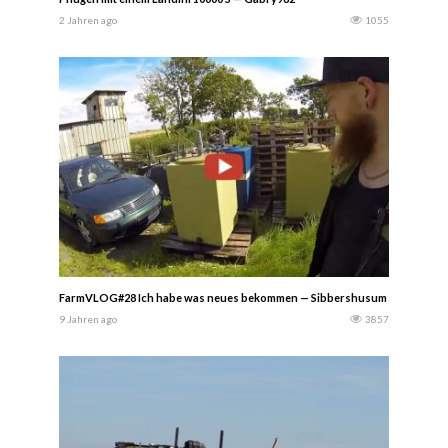
2 Jahren ago
1055
FarmVLOG#28 Ich habe was neues bekommen — Sibbershusum
9 Jahren ago
3857