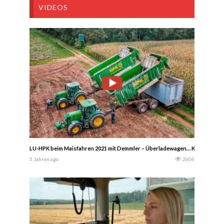
VIDEOS
LU-HPK beim Maisfahren 2021 mit Demmler – Überladewagen… Krone Häcksl
5 Jahren ago
2606