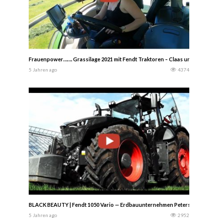
Frauenpower……. Grassilage 2021 mit Fendt Traktoren – Claas und Strautm
5 Jahren ago
4374
BLACK BEAUTY | Fendt 1050 Vario — Erdbauunternehmen Peters – Auch zum 
5 Jahren ago
2952