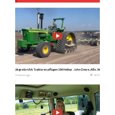
26 große USA Traktoren pflügen 100 Hektar . John Deere, Allis, White usw…
4 Jahren ago
1615