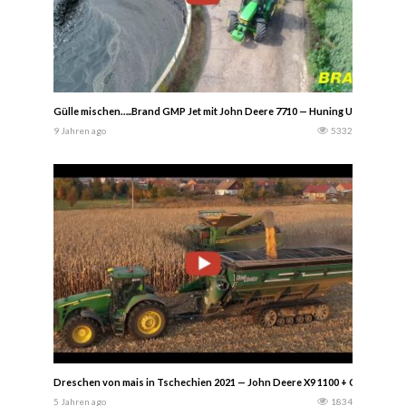
Gülle mischen…..Brand GMP Jet mit John Deere 7710 — Huning Unternehm
9 Jahren ago
5332
Dreschen von mais in Tschechien 2021 — John Deere X9 1100 + C16R, 8400 &
5 Jahren ago
1834