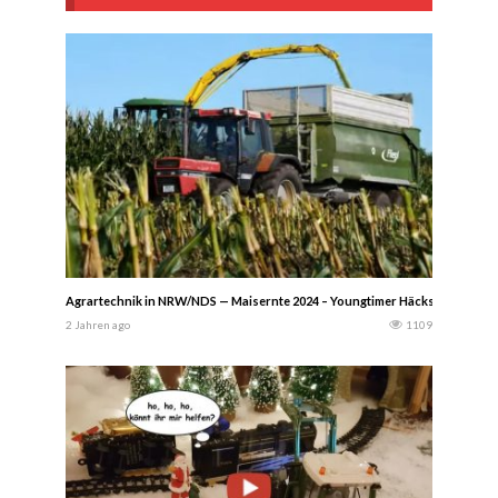
Agrartechnik in NRW/NDS — Maisernte 2024 – Youngtimer Häckseln John De
2 Jahren ago
1109