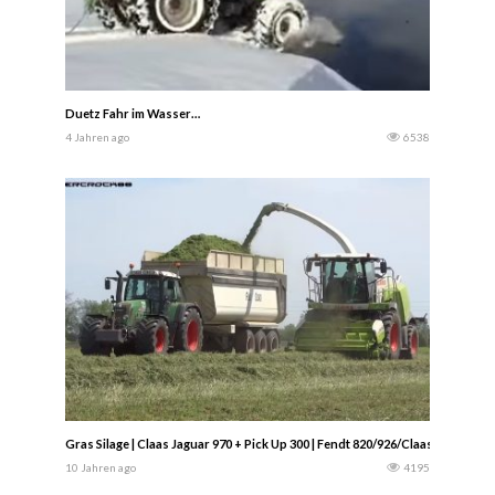
Duetz Fahr im Wasser…
4 Jahren ago
6538
Gras Silage | Claas Jaguar 970 + Pick Up 300 | Fendt 820/926/Claas Arion 65
10 Jahren ago
4195