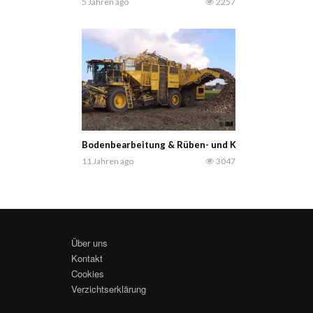
5 Jahren ago
2257
Bodenbearbeitung & Rüben- und Kartoffelernte mit 
11 Jahren ago
3047
Über uns
Kontakt
Cookies
Verzichtserklärung