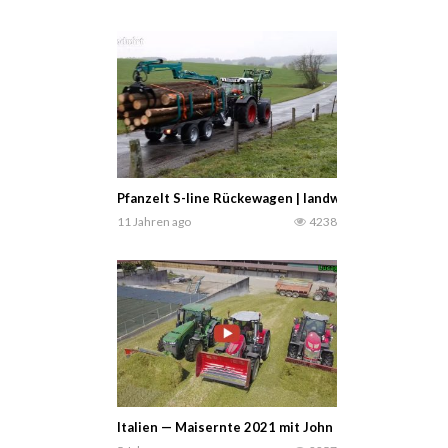
Pfanzelt S-line Rückewagen | landwirt com
11 Jahren ago
4238
Italien — Maisernte 2021 mit John Deere 9700i und