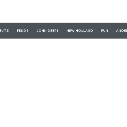
EUTZ
FENDT
JOHN DEERE
NEW HOLLAND
FUN
ANDE