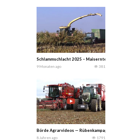
Schlammschlacht 2025 – Maisernte 2025 mit Krone 
9 Monaten ago
381
Börde Agrarvideos — Rübenkampagne 2018 mit einer
8 Jahren ago
1791