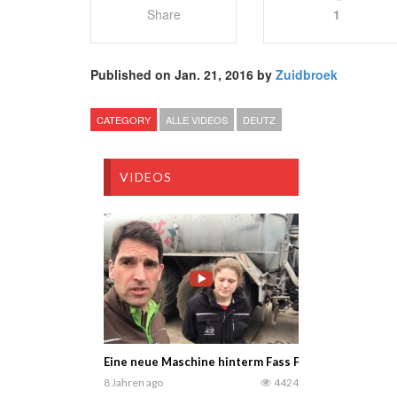
Share
1
Published on Jan. 21, 2016 by
Zuidbroek
CATEGORY
ALLE VIDEOS
DEUTZ
VIDEOS
Eine neue Maschine hinterm Fass Fendt Traktor — 
8 Jahren ago
4424