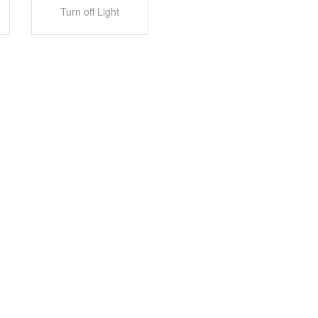
Turn off Light
GülleVLOG – Bocholter Landschwein