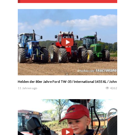
Helden der 80er Jahre Ford TW-35 / International 1455 XL / John Deere 4050
11 Jahren ago
4262