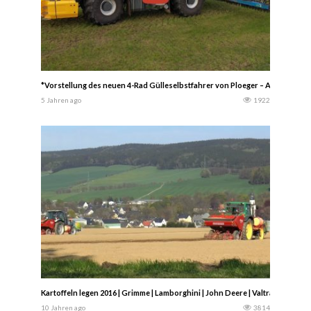
*Vorstellung des neuen 4-Rad Gülleselbstfahrer von Ploeger – AT 5104 durc
5 Jahren ago
1922
Kartoffeln legen 2016 | Grimme | Lamborghini | John Deere | Valtra | Claas | 
10 Jahren ago
3814