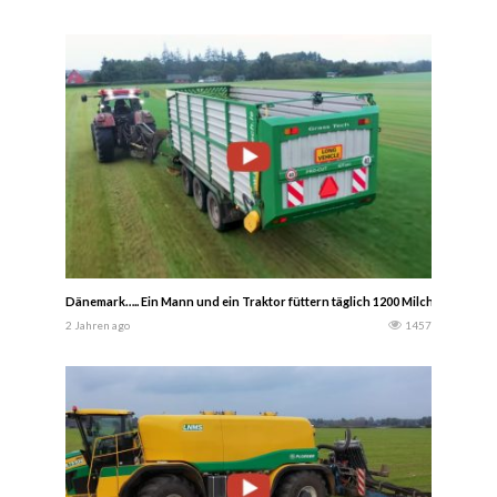
Dänemark….. Ein Mann und ein Traktor füttern täglich 1200 Milchkühe,,,,,,, 
2 Jahren ago
1457