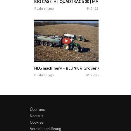
BIG CASE IH | QUADTRAC 500 | MAGNUM 380 RO
9 Jahren ago
5413
HLG machinery – BLUNK // Großer Arbeitstag // KAW
8 Jahren ago
2908
Über uns
Kontakt
Cookies
Verzichtserklärung