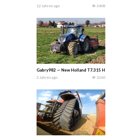
12 Jahren ago
3408
Gabry982 — New Holland T7.315 Heavy Duty in Italie
2 Jahren ago
1260