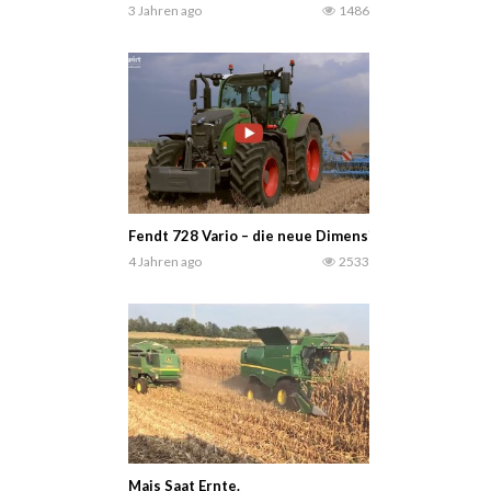
3 Jahren ago
1486
Fendt 728 Vario – die neue Dimension – landwirt-me
4 Jahren ago
2533
Mais Saat Ernte.