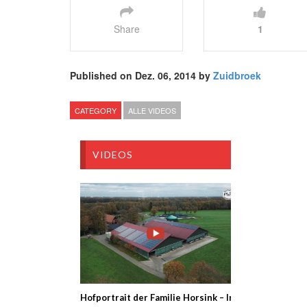
Share
1
Published on Dez. 06, 2014 by
Zuidbroek
CATEGORY
ALLE VIDEOS
VIDEOS
Hofportrait der Familie Horsink – In diesem Video s