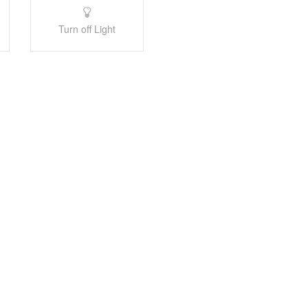
Turn off Light
tellen wir Familie Horsink vor, die sich mit ihrem Milcherzeugerbetri