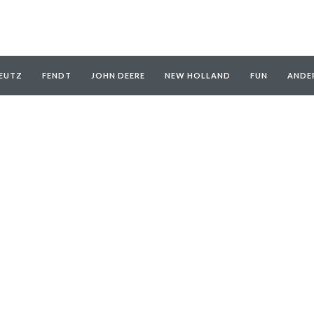
EUTZ
FENDT
JOHN DEERE
NEW HOLLAND
FUN
ANDE