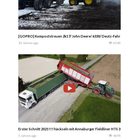
[GOPRO] Kompoststreuen 2k17/ John Deere/ 6330/ Deutz-Fahr Agrotron 1
10 Jahren ago
6540
Erster Schnitt 2021!!!! häckseln mit Annaburger Fieldliner HTS 31.06 John
5 Jahren ago
4695