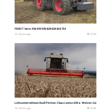
FENDT Vario 936 933 930 828 824 818 714
12 Jahren ago
3393
Lohnunternehmen Rudi Pörtner. Claas Lexion 650 ► Weizen-Gerstenernte
10 Jahren ago
6696