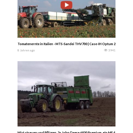
Tomatenernte in Italien –MTS-Sandei THV700 | Case-IH Optum 270
8 Jahren ago
3941
Mist streuen und Pflügen. 2x John Deere 6830 Premium, ein MF 4260 (Frontla