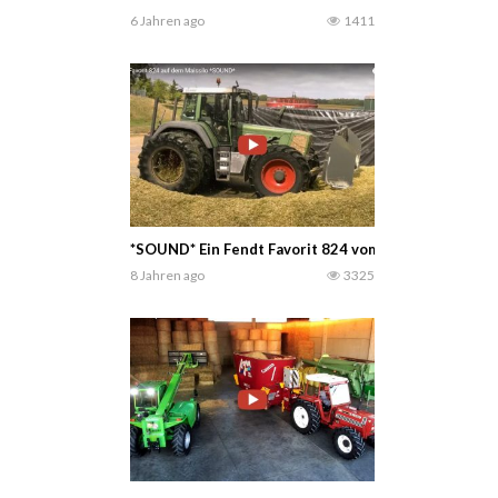
6 Jahren ago
1411
*SOUND* Ein Fendt Favorit 824 vom Lohnbetrieb And
8 Jahren ago
3325