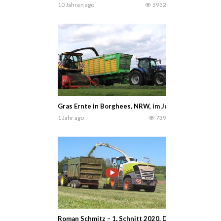
10 Jahren ago
5952
Gras Ernte in Borghees, NRW, im Juni 2025. New Hol
1 Jahr ago
739
Roman Schmitz – 1. Schnitt 2020. Dabei wurde mit e