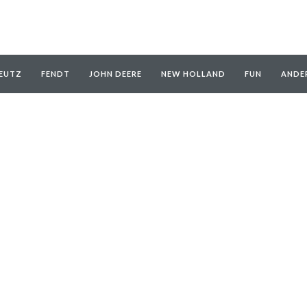
EUTZ
FENDT
JOHN DEERE
NEW HOLLAND
FUN
ANDE