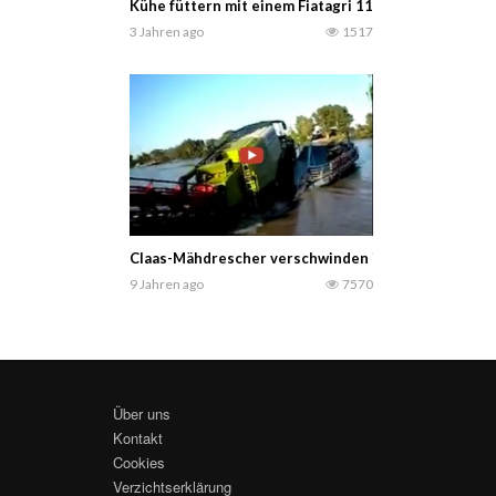
Kühe füttern mit einem Fiatagri 110-90 DT und ei
3 Jahren ago
1517
Claas-Mähdrescher verschwinden im Wasser
9 Jahren ago
7570
Über uns
Kontakt
Cookies
Verzichtserklärung