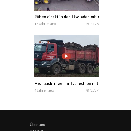
Rüben direkt in den Lkw laden mit dem Areco BLW
12 Jahren ago
4196
Mist ausbringen in Tschechien mit Liebherr 550 Ra
4 Jahren ago
3537
Über uns
Kontakt