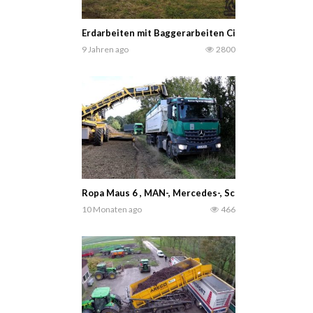
Erdarbeiten mit Baggerarbeiten Ciola Mit Doosan B
9 Jahren ago
2800
Ropa Maus 6 , MAN-, Mercedes-, Scania LKW. – Zuc
10 Monaten ago
466