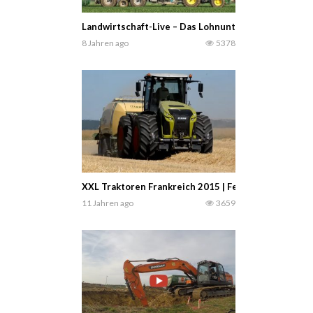
Landwirtschaft-Live – Das Lohnunternehmen Perdun
8 Jahren ago
5378
XXL Traktoren Frankreich 2015 | Fendt | Case | Cater
11 Jahren ago
3659