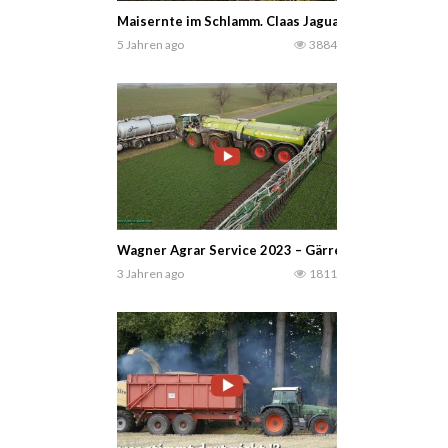
Maisernte im Schlamm. Claas Jaguar 960 und viele J
5 Jahren ago
3884
Wagner Agrar Service 2023 – Gärreste ausbringen -O
3 Jahren ago
1811