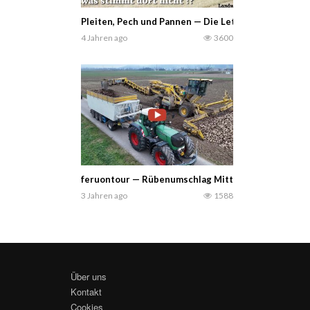
Pleiten, Pech und Pannen — Die Letzten Jahre ist Wi
4 Jahren ago
3600
feruontour — Rübenumschlag Mittelland beim Verla
3 Jahren ago
1588
Über uns
Kontakt
Cookies