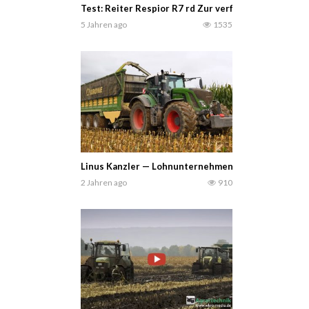
Test: Reiter Respior R7 rd Zur verfügung gestellt
5 Jahren ago
1535
Linus Kanzler — Lohnunternehmen und Marktfruchtbet
2 Jahren ago
910