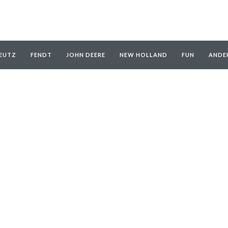
EUTZ
FENDT
JOHN DEERE
NEW HOLLAND
FUN
ANDE