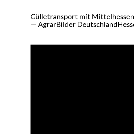
Gülletransport mit Mittelhess
— AgrarBilder DeutschlandHess