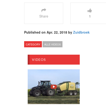
Share
1
Published on Apr. 22, 2018 by
Zuidbroek
CATEGORY
ALLE VIDEOS
VIDEOS