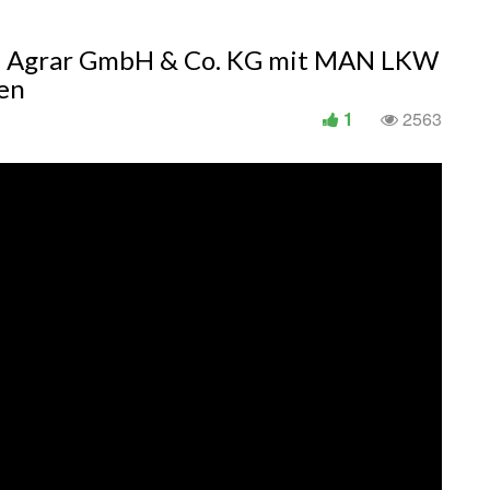
en Agrar GmbH & Co. KG mit MAN LKW
en
1
2563