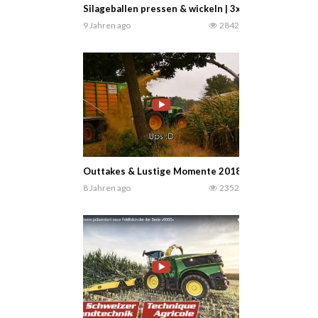
Silageballen pressen & wickeln | 3x DEUTZ, WARRIO
9 Jahren ago
2842
Outtakes & Lustige Momente 2018 | Fendt, Claas, J
8 Jahren ago
2352