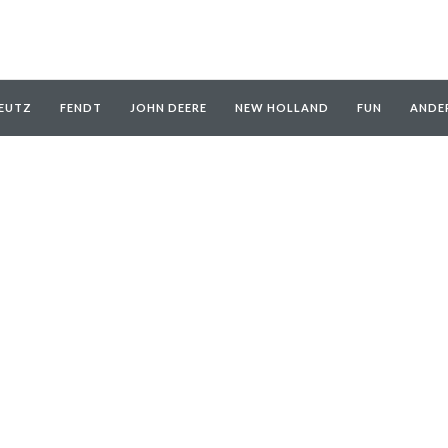
EUTZ
FENDT
JOHN DEERE
NEW HOLLAND
FUN
ANDE