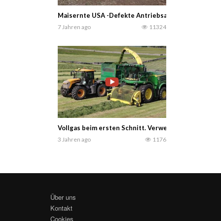
Maisernte USA -Defekte Antriebsachse beim John D
7 Jahren ago
11324
Vollgas beim ersten Schnitt. Verwendete Maschinen
3 Jahren ago
1176
Über uns
Kontakt
Cookies