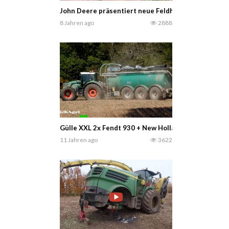
John Deere präsentiert neue Feldhäcksler der Seri
8 Jahren ago
2888
Gülle XXL 2x Fendt 930 + New Holland T8.330
11 Jahren ago
3622