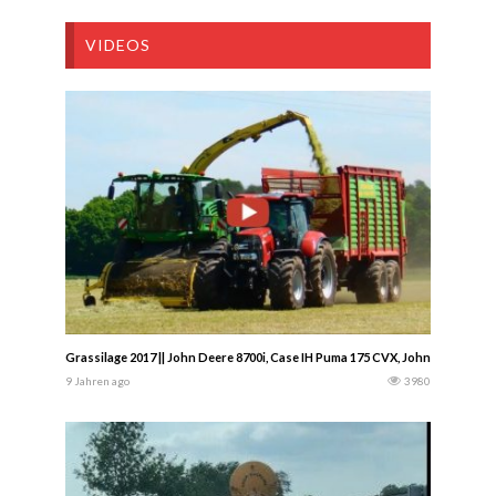
VIDEOS
Grassilage 2017 || John Deere 8700i, Case IH Puma 175 CVX, John Deere 61
9 Jahren ago
3980