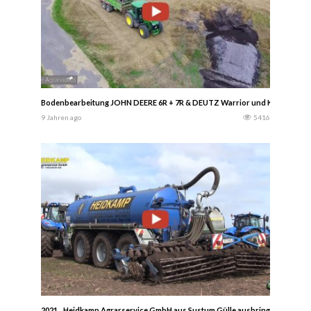
Bodenbearbeitung JOHN DEERE 6R + 7R & DEUTZ Warrior und Kalken ► R
9 Jahren ago
5416
2021 .. Heidkamp Agrarservice GmbH aus Sustum Gülle ausbringen mit dem