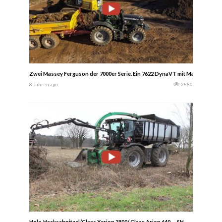
Zwei Massey Ferguson der 7000er Serie. Ein 7622 DynaVT mit Mammut Er
8 Jahren ago
2880
Holz-Hackschnitzel/Claas Xerion 3800/ Claas Arion 640 — SH