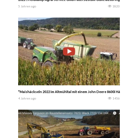
5 Jahren ago
1820
*Maishäckseln 2022 im Altmühltal mit einem John Deere 8600i Häcksler un
4 Jahren ago
1456