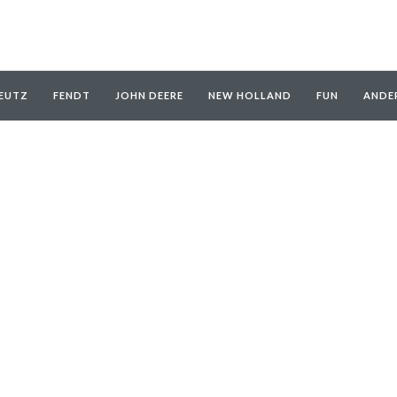
EUTZ
FENDT
JOHN DEERE
NEW HOLLAND
FUN
ANDE