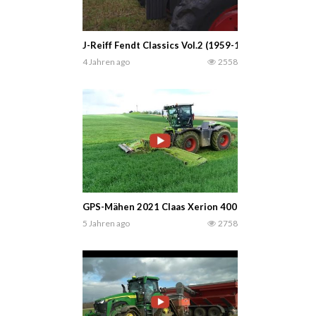
J-Reiff Fendt Classics Vol.2 (1959-1969) — Senior 
4 Jahren ago
2558
GPS-Mähen 2021 Claas Xerion 4000 + Claas Disco 
5 Jahren ago
2758