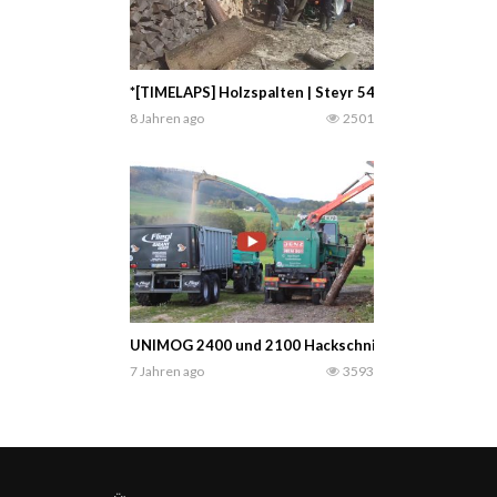
*[TIMELAPS] Holzspalten | Steyr 540 |Hier im Video
8 Jahren ago
2501
UNIMOG 2400 und 2100 Hackschnitzel fahren im Sau
7 Jahren ago
3593