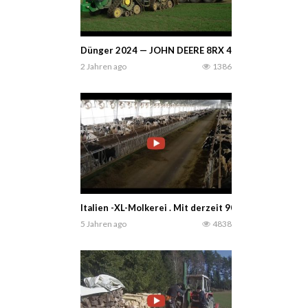
Dünger 2024 — JOHN DEERE 8RX 410, 8320R + Perar
2 Jahren ago
1386
Italien -XL-Molkerei . Mit derzeit 900 Kühen wird d
5 Jahren ago
4838