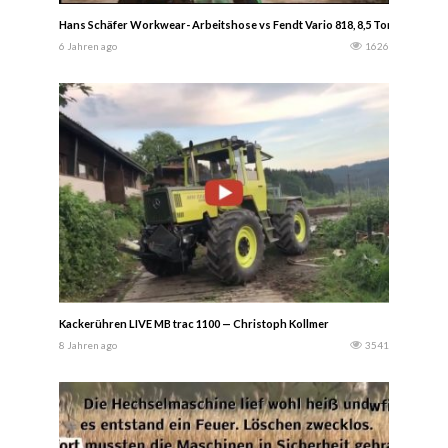
Hans Schäfer Workwear- Arbeitshose vs Fendt Vario 818, 8,5 Tonnen, wie 
6 Jahren ago
1626
Kackerühren LIVE MB trac 1100 — Christoph Kollmer
8 Jahren ago
3541