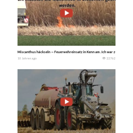
Miscanthus häckseln — Feuerwehreinsatz in Kenn am . Ich war zufällig vor Or
10 Jahren ago
22762