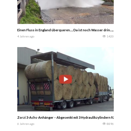
Einen Fluss in England überqueren…. Da ist noch Wasser drin….. Tom Sund
4 Jahren ago
1420
Zorzi 3-Achs-Anhänger – Abgesenkt mit 3 Hydraulikzylindern für den Futt
6 Jahren ago
8896