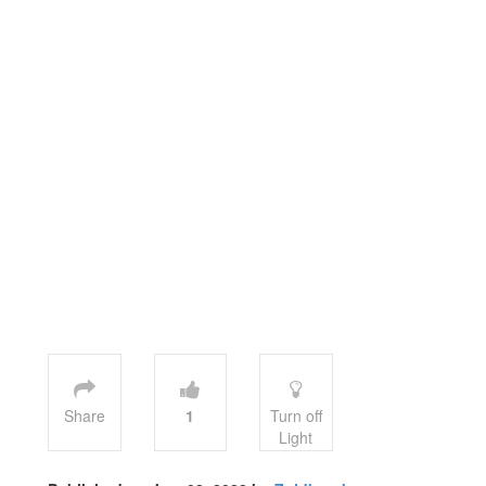
Share
1
Turn off
Light