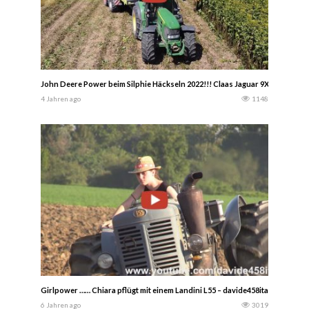
John Deere Power beim Silphie Häckseln 2022!!! Claas Jaguar 9XX Häcksler
4 Jahren ago
1148
Girlpower …… Chiara pflügt mit einem Landini L55 – davide458italia
6 Jahren ago
3019