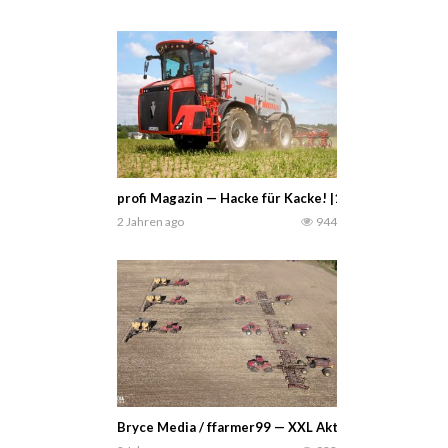
profi Magazin — Hacke für Kacke! |13 Tonnen Gülle i
2 Jahren ago
944
Bryce Media / ffarmer99 — XXL Aktion mit 6 Case I