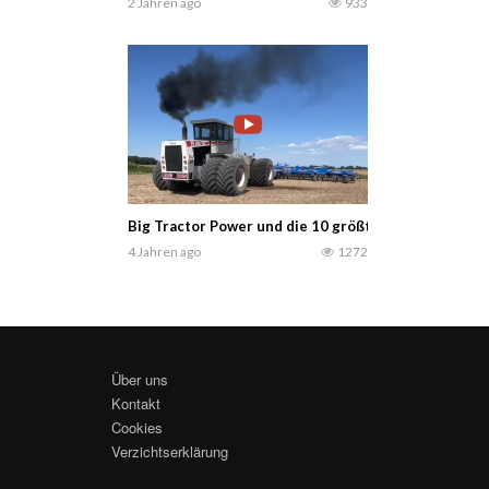
2 Jahren ago
933
Big Tractor Power und die 10 größten Traktoren des
4 Jahren ago
1272
Über uns
Kontakt
Cookies
Verzichtserklärung