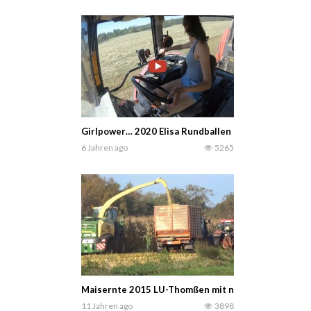
Girlpower… 2020 Elisa Rundballen pressen mit eine
6 Jahren ago
5265
Maisernte 2015 LU-Thomßen mit neuem Krone Maish
11 Jahren ago
3898