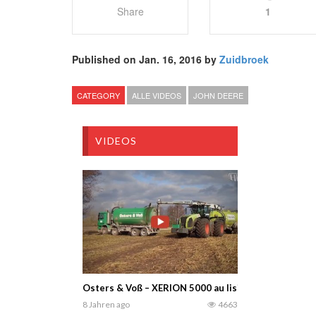
Share
1
Published on Jan. 16, 2016 by
Zuidbroek
CATEGORY
ALLE VIDEOS
JOHN DEERE
VIDEOS
Osters & Voß – XERION 5000 au lisier / Gülle ausbri
8 Jahren ago
4663