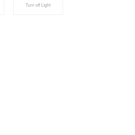
Turn off Light
ngen / Slurry / Drijfmest uitrijden — HLG machinery