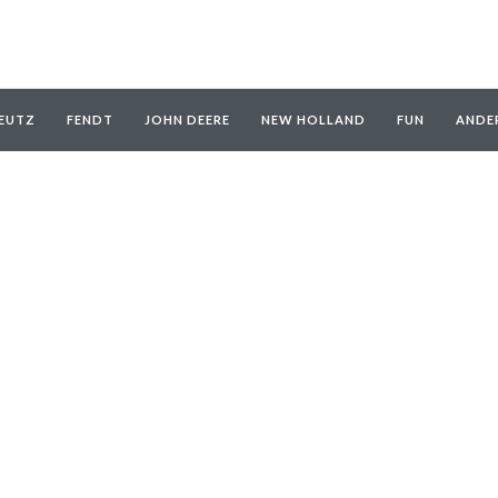
EUTZ
FENDT
JOHN DEERE
NEW HOLLAND
FUN
ANDE