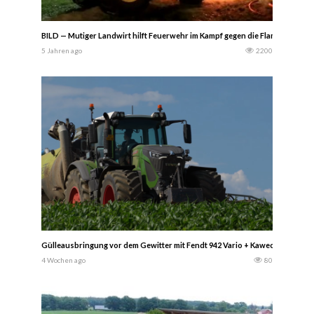
BILD — Mutiger Landwirt hilft Feuerwehr im Kampf gegen die Flammen – ls di
5 Jahren ago
2200
Gülleausbringung vor dem Gewitter mit Fendt 942 Vario + Kaweco Profi III.2
4 Wochen ago
80