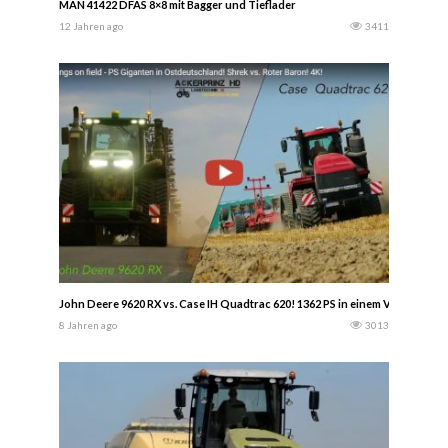
MAN 41422 DFAS 8×8 mit Bagger und Tieflader
12 Jahren ago
3411
John Deere 9620 RX vs. Case IH Quadtrac 620! 1362 PS in einem Video! 8 R
8 Jahren ago
3013