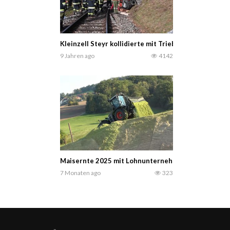
Kleinzell Steyr kollidierte mit Triebwagen
9 Jahren ago
4142
Maisernte 2025 mit Lohnunternehmen Ruhland – HOC
7 Monaten ago
323