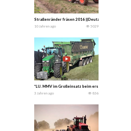
Straßenränder fräsen 2016 ||Deutz-Fahr|Claas|Fen
10 Jahren ago
5029
*LU. MMV im Großeinsatz beim ersten Schnitt 2023 
3 Jahren ago
836