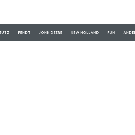
EUTZ
FENDT
JOHN DEERE
NEW HOLLAND
FUN
ANDE