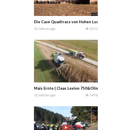
Die Case Quadtracs von Hohen Luckow 2014. (ffarm
12 Jahren ago
3211
Mais Ernte | Claas Lexion 750&Olimac Drago GT | Lo
10 Jahren ago
5476