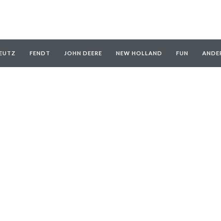
EUTZ
FENDT
JOHN DEERE
NEW HOLLAND
FUN
ANDE