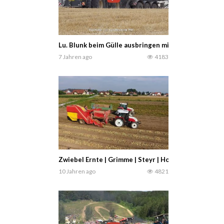
Lu. Blunk beim Gülle ausbringen mit einem Claas Xe
7 Jahren ago
4183
Zwiebel Ernte | Grimme | Steyr | Holaras — Agrarprof
10 Jahren ago
4821