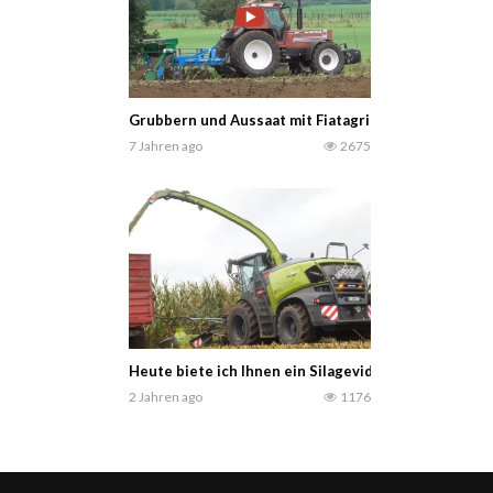
Grubbern und Aussaat mit Fiatagri 160-90 — Fiatagr
7 Jahren ago
2675
Heute biete ich Ihnen ein Silagevideo mit dem C
2 Jahren ago
1176