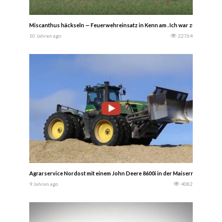
Miscanthus häckseln — Feuerwehreinsatz in Kenn am . Ich war zufällig vor Or
10 Jahren ago
22764
Agrarservice Nordost mit einem John Deere 8600i in der Maisernte.Zwei 
9 Jahren ago
4082