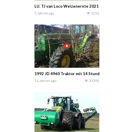
LU. TJ van Loco Weizenernte 2021 mit einem Claas L
5 Jahren ago
1552
1992 JD 4960 Traktor mit 14 Stunden auf der Uhr wa
11 Jahren ago
33392