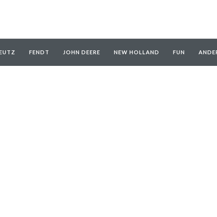
EUTZ
FENDT
JOHN DEERE
NEW HOLLAND
FUN
ANDE