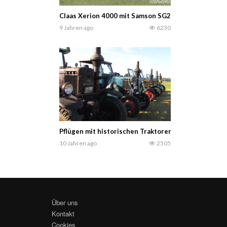
Claas Xerion 4000 mit Samson SG23 & TD12
9 Jahren ago
6230
Pflügen mit historischen Traktoren in Axien 2-6 plow
10 Jahren ago
2505
Über uns
Kontakt
Cookies