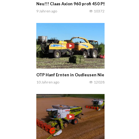
Neu!!! Claas Axion 960 profi 450 PS profi
9 Jahren ago
10372
OTP Hanf Ernten in Oudleusen Niederlande. Hanf wir
10 Jahren ago
12028