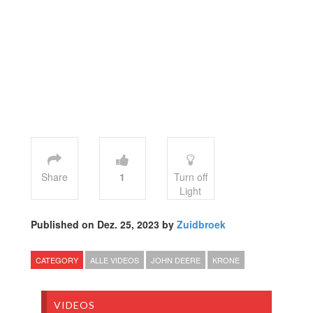
Share
1
Turn off
Light
Published on Dez. 25, 2023 by
Zuidbroek
CATEGORY
ALLE VIDEOS
JOHN DEERE
KRONE
VIDEOS