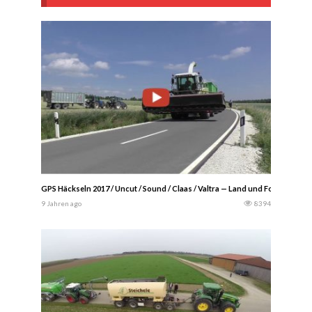
GPS Häckseln 2017 / Uncut / Sound / Claas / Valtra — Land und Forstwirts
9 Jahren ago
8394