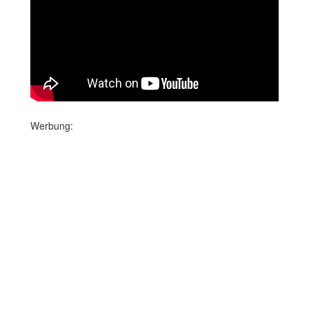
Werbung: