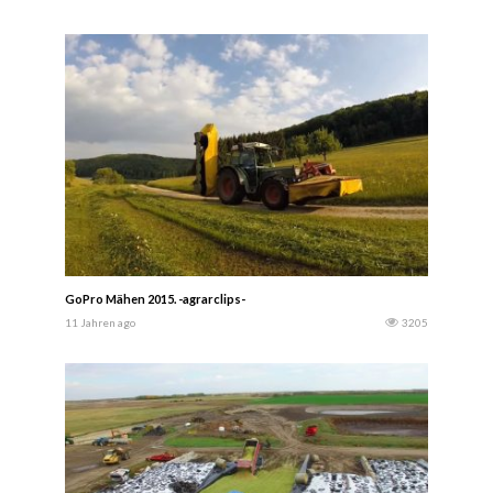
GoPro Mähen 2015. -agrarclips-
11 Jahren ago
3205