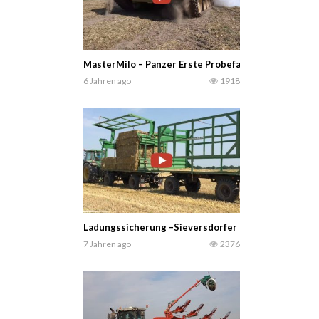
MasterMilo – Panzer Erste Probefahrt nach 29 Jahren 
6 Jahren ago
1918
Ladungssicherung –Sieversdorfer Landmaschinen – 
7 Jahren ago
2376