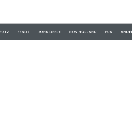
EUTZ
FENDT
JOHN DEERE
NEW HOLLAND
FUN
ANDE