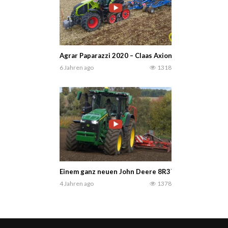
Agrar Paparazzi 2020 – Claas Axion 960TT mit einem K
6 Jahren ago
1318
Einem ganz neuen John Deere 8R370 mit einer Hors
4 Jahren ago
1378