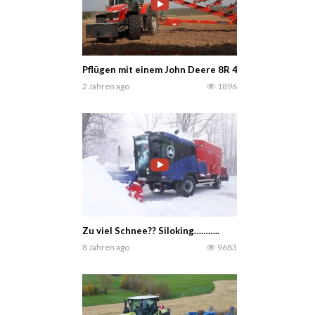
Pflügen mit einem John Deere 8R 410 und einem Mas
2 Jahren ago
1896
Zu viel Schnee?? Siloking………..
8 Jahren ago
9683