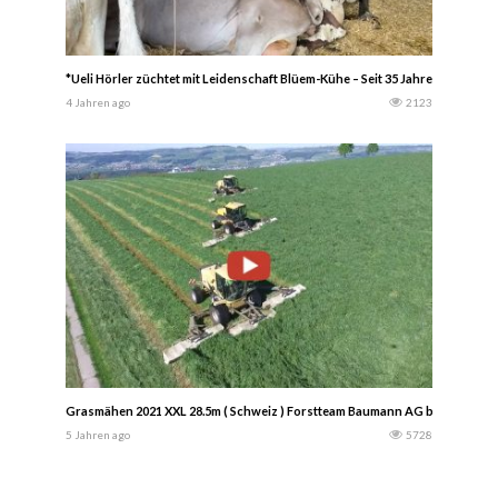
*Ueli Hörler züchtet mit Leidenschaft Blüem-Kühe – Seit 35 Jahren stehen in
4 Jahren ago
2123
Grasmähen 2021 XXL 28.5m ( Schweiz ) Forstteam Baumann AG beim Grassc
5 Jahren ago
5728