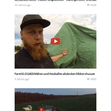
10 Jahren ago
5628
FarmVLOG#22 Mähen und Heuballen abdecken Sibbershusum
9 Jahren ago
4420