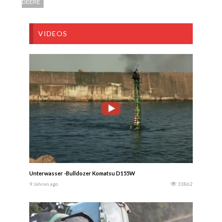
DEERE
VIDEOS
Unterwasser -Bulldozer Komatsu D155W
9 Jahren ago
33862