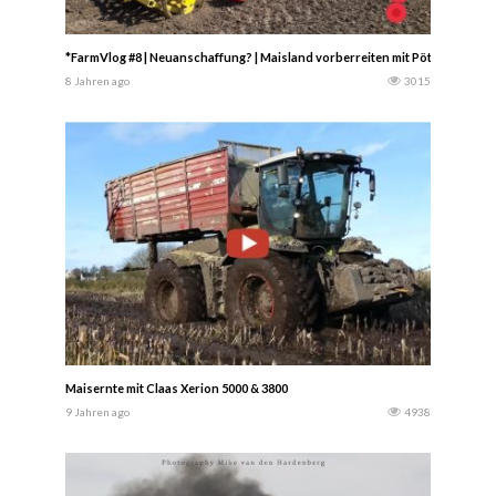
*FarmVlog #8 | Neuanschaffung? | Maisland vorberreiten mit Pöttinger Terr
8 Jahren ago
3015
Maisernte mit Claas Xerion 5000 & 3800
9 Jahren ago
4938