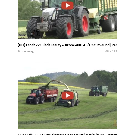
[HD] Fendt 722 Black Beauty & Krone 400 GD / Uncut Sound | Panasonic -
9 Jahren ago
4692
GRAS HÄCKSELN 2K17| Krone, Case, Deutz | Agriculture Germanyy |